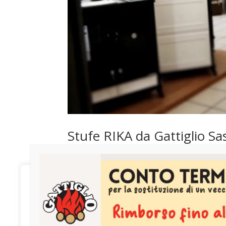
Stufe RIKA da Gattiglio Sa
da
gattigliousr
|
Dic 5, 2023
|
Senza categoria
Se sei alla ricerca di stufe di alta qualità c
We value your privacy
Gattiglio Sas sono la risposta ideale. RIKA è 
un’azienda a conduzione...
We use cookies to enhance your browsing experience,
serve personalized ads or content, and analyze our traffic.
By clicking "Accept All", you consent to our use of cookies.