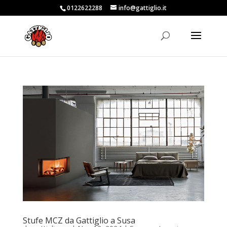
0122622288
info@gattiglio.it
Stufe MCZ da Gattiglio a Susa