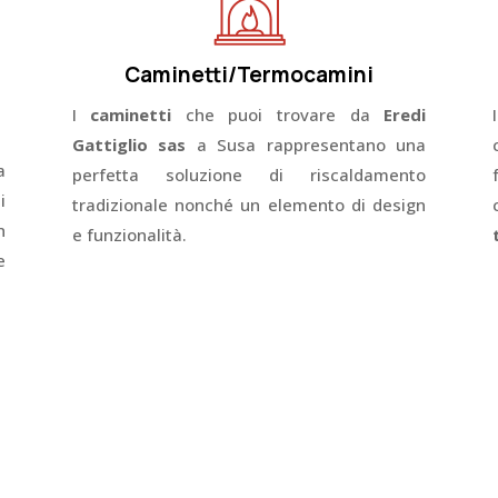
Caminetti/Termocamini
I
caminetti
che puoi trovare da
Eredi
Gattiglio sas
a Susa rappresentano una
a
perfetta soluzione di riscaldamento
i
tradizionale nonché un elemento di design
n
e funzionalità.
e