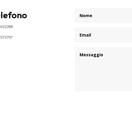
elefono
 622288
2573797