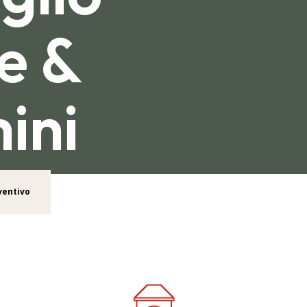
e &
ini
ventivo