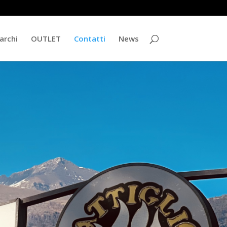
archi
OUTLET
Contatti
News