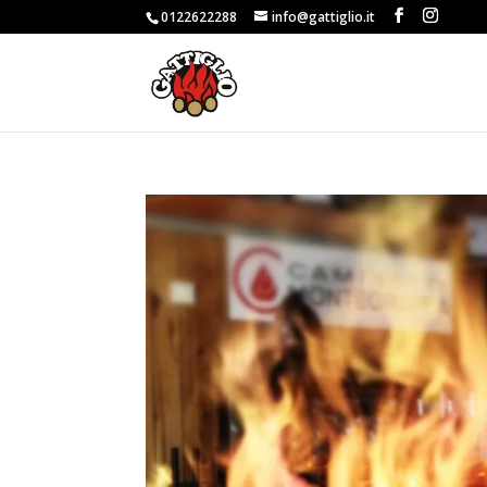
0122622288
info@gattiglio.it