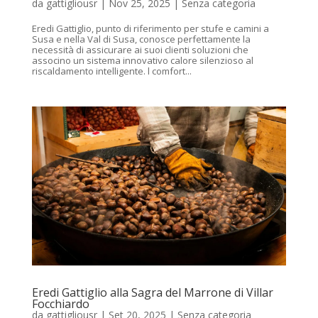
da
gattigliousr
|
Nov 25, 2025
|
Senza categoria
Eredi Gattiglio, punto di riferimento per stufe e camini a
Susa e nella Val di Susa, conosce perfettamente la
necessità di assicurare ai suoi clienti soluzioni che
associno un sistema innovativo calore silenzioso al
riscaldamento intelligente. l comfort...
Eredi Gattiglio alla Sagra del Marrone di Villar
Focchiardo
da
gattigliousr
|
Set 20, 2025
|
Senza categoria