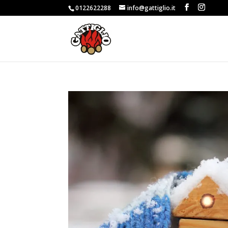
0122622288
info@gattiglio.it