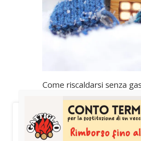
Come riscaldarsi senza gas
da
gattigliousr
|
Mar 9, 2023
|
Senza categoria
In questo periodo di aumento dei costi dell’en
We value your privacy
gas?. Quando arriva il freddo, il riscaldament
attività, soprattutto se si...
We use cookies to enhance your browsing experience,
serve personalized ads or content, and analyze our traffic.
By clicking "Accept All", you consent to our use of cookies.