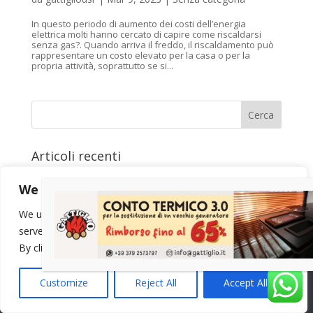
In questo periodo di aumento dei costi dell’energia
elettrica molti hanno cercato di capire come riscaldarsi
senza gas?. Quando arriva il freddo, il riscaldamento può
rappresentare un costo elevato per la casa o per la
propria attività, soprattutto se si...
Cerca
Articoli recenti
Come scegliere la potenza della stufa
We value your privacy
Calore silenzioso e riscaldamento intelligente
Eredi Gattiglio alla Sagra del Marrone di Villar Focchiardo
We use cookies to enhance your browsing experience,
Stufe MCZ da Gattiglio a Susa
serve personalized ads or content, and analyze our traffic.
Stufe RIKA da Gattiglio Sas: Calore e Innovazione
Utilizziamo i cookie per essere sicuri che tu possa avere la
By clicking "Accept All", you consent to our use of cookies.
migliore esperienza sul nostro sito. Se continui ad utilizzare
questo sito noi assumiamo che tu ne sia felice.
Customize
Reject All
Accept All
Ok
© Eredi Gattiglio sas 2023. Tutti i diritti riservati.