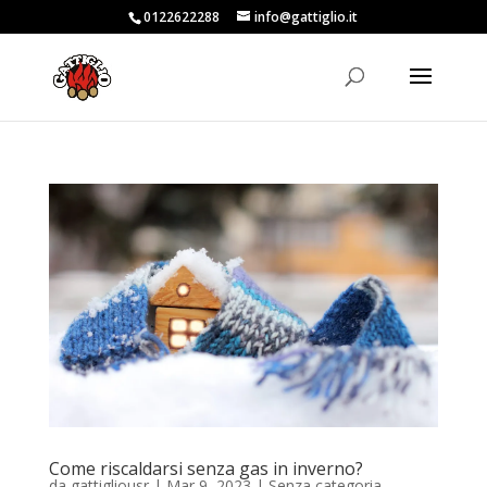
0122622288
info@gattiglio.it
Come riscaldarsi senza gas in inverno?
da
gattigliousr
|
Mar 9, 2023
|
Senza categoria